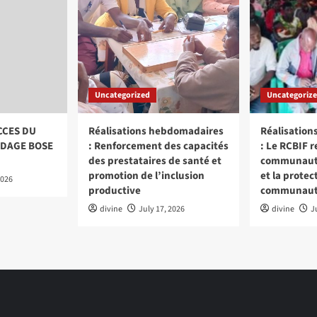
Uncategorized
Uncategoriz
CCES DU
Réalisations hebdomadaires
Réalisatio
DAGE BOSE
: Renforcement des capacités
: Le RCBIF r
des prestataires de santé et
communautai
promotion de l’inclusion
et la protec
2026
productive
communaut
divine
July 17, 2026
divine
J