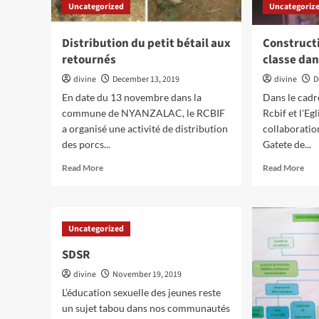
Uncategorized
Uncategoriz
Distribution du petit bétail aux
Constructi
retournés
classe dan
divine
December 13, 2019
divine
D
En date du 13 novembre dans la
Dans le cadr
commune de NYANZALAC, le RCBIF
Rcbif et l'Eg
a organisé une activité de distribution
collaboratio
des porcs...
Gatete de...
Read
Rea
Read More
Read More
more
mor
about
abo
Distribution
Con
du
d’u
Uncategorized
petit
Sall
bétail
de
SDSR
aux
clas
divine
retournés
November 19, 2019
dan
la
L’éducation sexuelle des jeunes reste
zon
un sujet tabou dans nos communautés
Gat