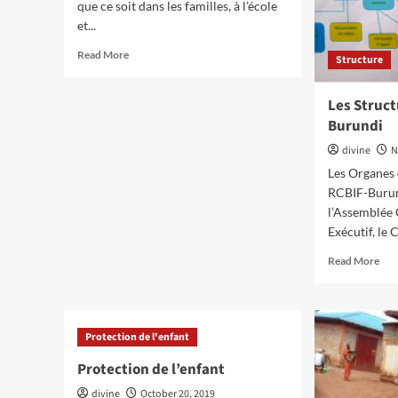
que ce soit dans les familles, à l’école
et...
Read
Read More
Structure
more
about
Les Struc
SDSR
Burundi
divine
N
Les Organes 
RCBIF-Burun
l’Assemblée 
Exécutif, le 
Rea
Read More
mor
abo
Les
Str
Protection de l'enfant
du
RCB
Protection de l’enfant
Bur
divine
October 20, 2019