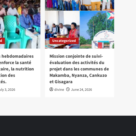
ed
Uncategorized
ns hebdomadaires
Mission conjointe de suivi-
enforce la santé
évaluation des activités du
re, la nutrition
projet dans les communes de
tion des
Makamba, Nyanza, Cankuzo
és.
et Gisagara
uly 3, 2026
divine
June 24, 2026