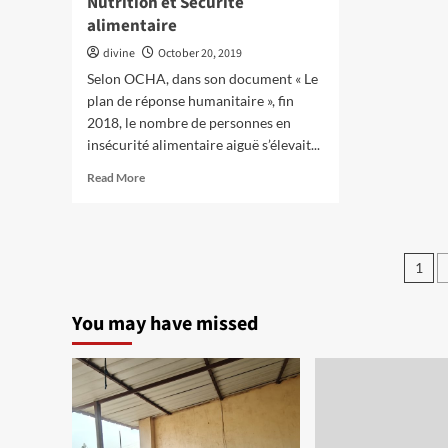
Nutrition et Sécurité
alimentaire
divine
October 20, 2019
Selon OCHA, dans son document « Le
plan de réponse humanitaire », fin
2018, le nombre de personnes en
insécurité alimentaire aiguë s’élevait...
Read
Read More
more
about
Nutrition
et
Pos
1
Sécurité
pag
alimentaire
You may have missed