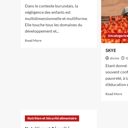
Dans le contexte burundais, la
négligence des enfants est
multidimensionnelle et multiforme.
Elle touche tous les domaines du
développement et...
Uncategoriz
Read
Read More
more
SKYE
about
Protection
divine
O
de
Etant donné 
l’enfant
souvent conf
pauvreté, à 
d’éducation e
Rea
Read More
mor
abo
SK
Nutrition et Sécurité alimentaire