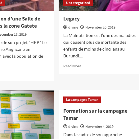
ed
Uncategorized
on d’une Salle de
Legacy
s la zone Gatete
divine
November 20, 2019
ecember 13, 2019
La Malnutrition est l’une des maladies
qui causent plus de mortalité des
e de son projet "HPP" Le
enfants de moins de cinq ans au
lise Anglicane en
Burundi....
n avec la population de
Read
Read More
more
d
about
e
Legacy
ut
struction
ne
La campagne Tamar
e
Formation sur la campagne
se
Tamar
s
divine
November 4, 2019
e
Dans le cadre de son approche
ete