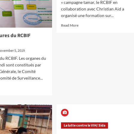
« campagne tamar, le RCBIF en
collaboration avec Christian Aïd a
organisé une formation sur...
Read
Read More
more
tures du RCBIF
about
Formation
sur
ovember 5, 2019
la
du RCBIF. Les organes du
campagne
Tamar
di sont constitués par
Générale, le Comité
Comité de Surveillance...
d
e
ut
uctures
IF
La lutte contre le VIH/ Sida
undi