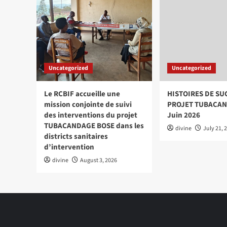
Uncategorized
Uncategorized
Le RCBIF accueille une
HISTOIRES DE SU
mission conjointe de suivi
PROJET TUBACAN
des interventions du projet
Juin 2026
TUBACANDAGE BOSE dans les
divine
July 21, 
districts sanitaires
d’intervention
divine
August 3, 2026