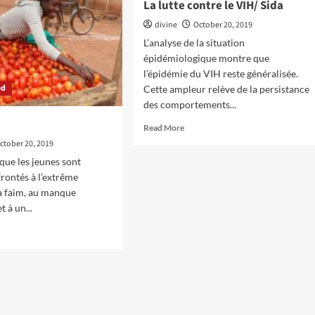
La lutte contre le VIH/ Sida
divine
October 20, 2019
L’analyse de la situation
épidémiologique montre que
l’épidémie du VIH reste généralisée.
ed
Cette ampleur relève de la persistance
des comportements...
Read
Read More
more
ctober 20, 2019
about
que les jeunes sont
La
rontés à l’extrême
lutte
la faim, au manque
contre
le
t à un...
VIH/
d
Sida
e
ut
YE