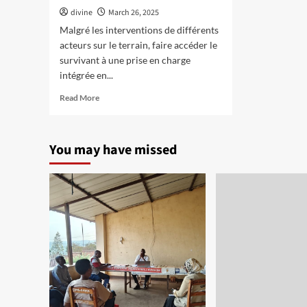
divine
March 26, 2025
Malgré les interventions de différents
acteurs sur le terrain, faire accéder le
survivant à une prise en charge
intégrée en...
Read
Read More
more
about
Réalisations
You may have missed
du
RCBIF
en
matière
de
promotion
des
droits
de
l’homme
au
cours
de