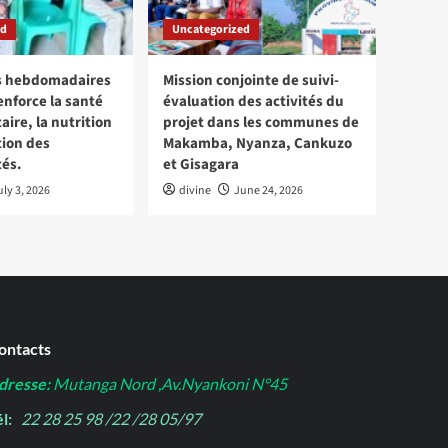
ed
Uncategorized
ns hebdomadaires
Mission conjointe de suivi-
enforce la santé
évaluation des activités du
re, la nutrition
projet dans les communes de
tion des
Makamba, Nyanza, Cankuzo
és.
et Gisagara
uly 3, 2026
divine
June 24, 2026
ontacts
dresse:
Mutanga Nord ,Av.Nyankoni N°45
l:
22 28 25 98 /22 /28 05/97