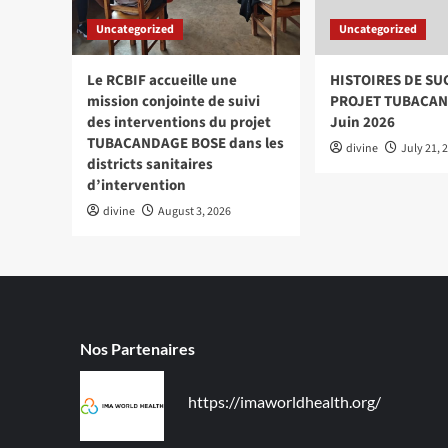
l’année
Uncategorized
Uncategorized
2024
Le RCBIF accueille une
HISTOIRES DE SU
mission conjointe de suivi
PROJET TUBACAN
des interventions du projet
Juin 2026
TUBACANDAGE BOSE dans les
divine
July 21, 
districts sanitaires
d’intervention
divine
August 3, 2026
Nos Partenaires
https://imaworldhealth.org/