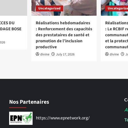
Uncategorized
Uncategoriz
CCES DU
Réalisations hebdomadaires
Réalisatio
DAGE BOSE
: Renforcement des capacités
: Le RCBIF r
des prestataires de santé et
communautai
promotion de l’inclusion
et la protec
2026
productive
communaut
divine
July 17, 2026
divine
J
C
Nos Partenaires
A
https://www.epnetwork.org/
Té