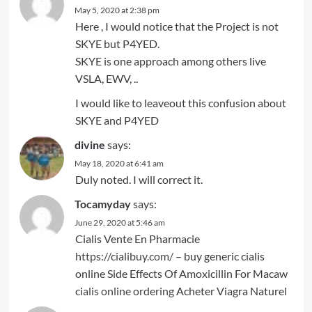
May 5, 2020 at 2:38 pm
Here , I would notice that the Project is not
SKYE but P4YED.
SKYE is one approach among others live
VSLA, EWV, ..
I would like to leaveout this confusion about
SKYE and P4YED
divine
says:
May 18, 2020 at 6:41 am
Duly noted. I will correct it.
Tocamyday
says:
June 29, 2020 at 5:46 am
Cialis Vente En Pharmacie
https://cialibuy.com/
– buy generic cialis
online Side Effects Of Amoxicillin For Macaw
cialis online ordering
Acheter Viagra Naturel