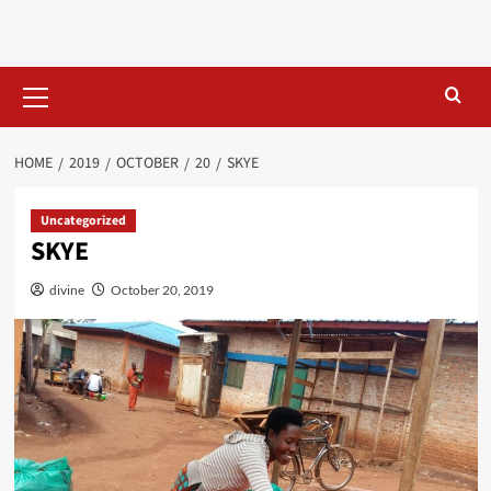
Skip
to
content
Primary
Menu
HOME
2019
OCTOBER
20
SKYE
Uncategorized
SKYE
divine
October 20, 2019