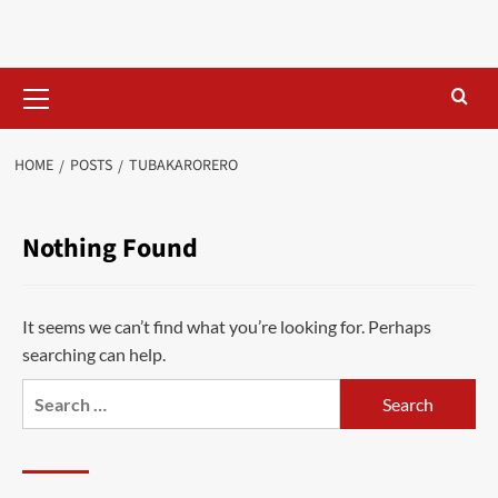
Skip
to
content
Primary
Menu
HOME
POSTS
TUBAKARORERO
Nothing Found
It seems we can’t find what you’re looking for. Perhaps
searching can help.
Search
for: