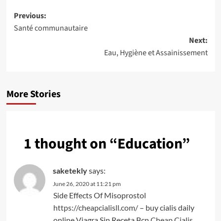
Post
Previous:
Santé communautaire
navigation
Next:
Eau, Hygiène et Assainissement
More Stories
1 thought on “
Education
”
saketekly
says:
June 26, 2020 at 11:21 pm
Side Effects Of Misoprostol
https://cheapcialisll.com/
– buy cialis daily
online Viagra Sin Receta Bcn
Cheap Cialis