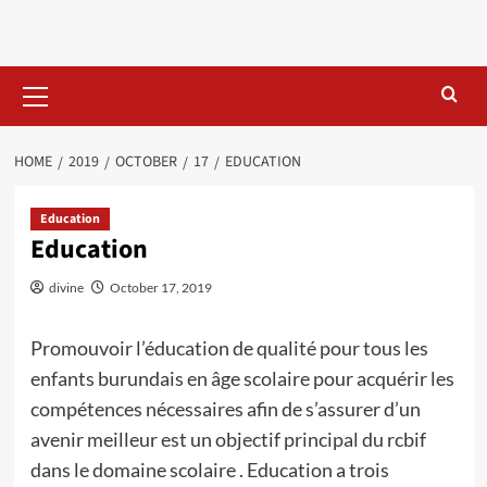
Skip
to
content
Primary
Menu
HOME
2019
OCTOBER
17
EDUCATION
Education
Education
divine
October 17, 2019
Promouvoir l’éducation de qualité pour tous les
enfants burundais en âge scolaire pour acquérir les
compétences nécessaires afin de s’assurer d’un
avenir meilleur est un objectif principal du rcbif
dans le domaine scolaire . Education a trois