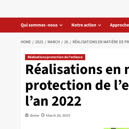
Skip
to
content
Qui sommes -nous
Notre action
Approche
HOME
2025
MARCH
26
RÉALISATIONS EN MATIÈRE DE PR
Réalisations/protection de l'enfance
Réalisations en 
protection de l’
l’an 2022
divine
March 26, 2025