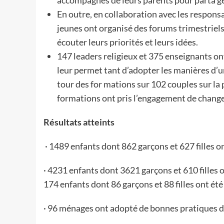
accompagnés de leurs parents pour parta ge
En outre, en collaboration avec les respons
jeunes ont organisé des forums trimestriel
écouter leurs priorités et leurs idées.
147 leaders religieux et 375 enseignants ont
leur permet tant d’adopter les manières d’un
tour des for mations sur 102 couples sur la p
formations ont pris l’engagement de change
Résultats atteints
· 1489 enfants dont 862 garçons et 627 filles ont
· 4231 enfants dont 3621 garçons et 610 filles o
174 enfants dont 86 garçons et 88 filles ont été
· 96 ménages ont adopté de bonnes pratiques d’