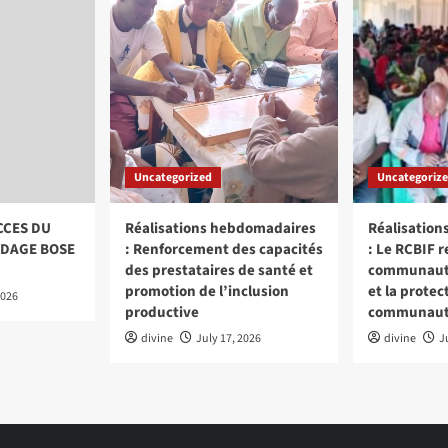
Uncategorized
Uncategoriz
CCES DU
Réalisations hebdomadaires
Réalisatio
DAGE BOSE
: Renforcement des capacités
: Le RCBIF r
des prestataires de santé et
communautai
promotion de l’inclusion
et la protec
2026
productive
communaut
divine
July 17, 2026
divine
J