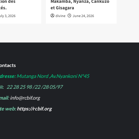
tion des
Makamba, Nyanza, Cankuzo
és.
et Gisagara
uly 3, 2026
divine
June 24, 2026
ontacts
dresse:
Mutanga Nord ,Av.Nyankoni N°45
l:
22 28 25 98 /22 /28 05/97
mail
:
info@rcbif.org
ite web:
https://rcbif.org