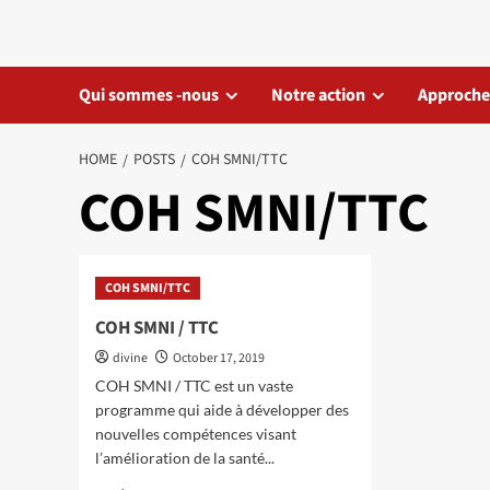
Skip
to
content
Qui sommes -nous
Notre action
Approche
HOME
POSTS
COH SMNI/TTC
COH SMNI/TTC
COH SMNI/TTC
COH SMNI / TTC
divine
October 17, 2019
COH SMNI / TTC est un vaste
programme qui aide à développer des
nouvelles compétences visant
l’amélioration de la santé...