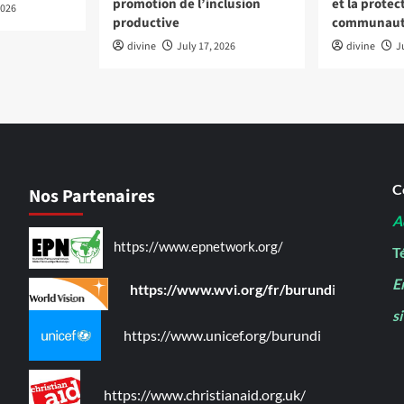
promotion de l’inclusion
et la protec
2026
productive
communaut
divine
July 17, 2026
divine
J
C
Nos Partenaires
A
https://www.epnetwork.org/
Té
E
https://www.wvi.org/fr/burund
i
s
https://www.unicef.org/burundi
https://www.christianaid.org.uk/