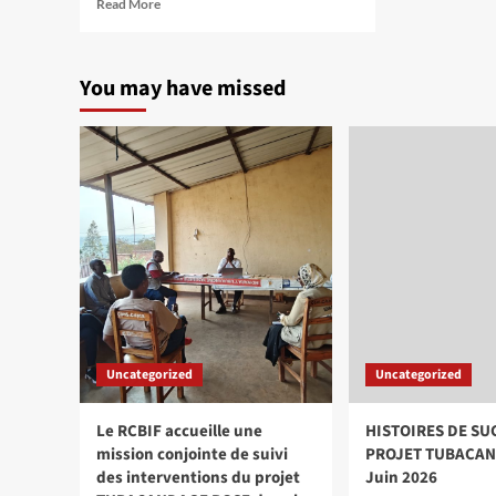
Read
Read More
more
about
COH
You may have missed
SMNI
/
TTC
Uncategorized
Uncategorized
Le RCBIF accueille une
HISTOIRES DE SU
mission conjointe de suivi
PROJET TUBACAN
des interventions du projet
Juin 2026