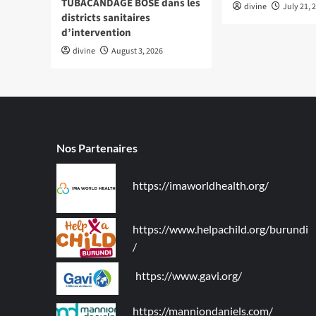
TUBACANDAGE BOSE dans les
divine
July 21, 
districts sanitaires
d’intervention
divine
August 3, 2026
Nos Partenaires
https://imaworldhealth.org/
https://www.helpachild.org/burundi
/
https://www.gavi.org/
https://manniondaniels.com/