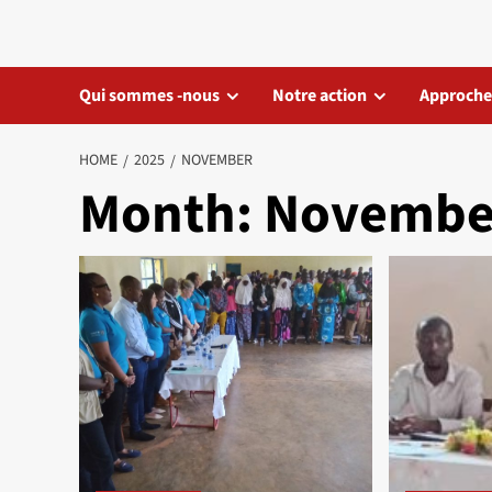
Skip
to
content
Qui sommes -nous
Notre action
Approche
HOME
2025
NOVEMBER
Month:
Novembe