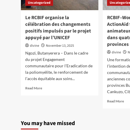
Uncategorized
Uncategoriz
Le RCBIF organise la
RCBIF–Wor
célébration des changements
ActionAid
positifs impulsés par le projet
animateu
appuyé par l’UNICEF
dans quat
provinces
divine
November 13, 2025
divine
N
Ngozi, Butanyerera – Dans le cadre
du projet Engagement
Une formatio
communautaire pour l’Eradication de
l’intention 
la poliomyélite, le renforcement de
communautai
l’accès équitable aux soins...
anciennes c
provinces B
Read
Read More
Cankuzo, Cib
more
about
Rea
Read More
Le
mor
RCBIF
abo
organise
RCB
la
You may have missed
Wor
célébration
Reli