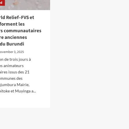
ed
ld Relief–FVS et
 forment les
rs communautaires
re anciennes
 du Burundi
ovember 3, 2025
n de trois jours à
des animateurs
res issus des 21
ommunes des
ujumbura Mairie,
itoke et Muyinga a...
d
e
ut
IF–
ld
ef–