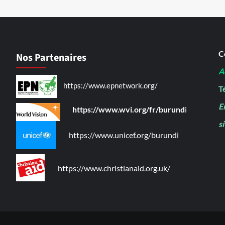
C
Nos Partenaires
A
https://www.epnetwork.org/
Té
E
https://www.wvi.org/fr/burund
i
s
https://www.unicef.org/burundi
https://www.christianaid.org.uk/