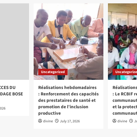
S
ionAid
ment
mateurs
munautaires
s
tre
iennes
vinces
Uncategorized
Uncategoriz
undi
CCES DU
Réalisations hebdomadaires
Réalisatio
DAGE BOSE
: Renforcement des capacités
: Le RCBIF r
des prestataires de santé et
communautai
promotion de l’inclusion
et la protec
2026
productive
communaut
divine
July 17, 2026
divine
J