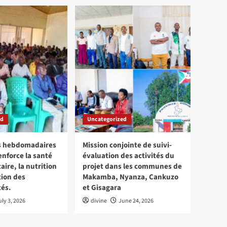
ed
Uncategorized
ns hebdomadaires
Mission conjointe de suivi-
enforce la santé
évaluation des activités du
re, la nutrition
projet dans les communes de
tion des
Makamba, Nyanza, Cankuzo
és.
et Gisagara
uly 3, 2026
divine
June 24, 2026