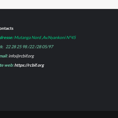
ontacts
dresse:
Mutanga Nord ,Av.Nyankoni N°45
l:
22 28 25 98 /22 /28 05/97
mail
:
info@rcbif.org
ite web:
https://rcbif.org