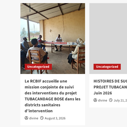
des
FV
changements
et
positifs
Act
impulsés
for
par
les
le
ani
projet
com
appuyé
dan
par
qua
l’UNICEF
anc
pro
du
Uncategorized
Uncategorized
Bur
Le RCBIF accueille une
HISTOIRES DE SU
mission conjointe de suivi
PROJET TUBACAN
des interventions du projet
Juin 2026
TUBACANDAGE BOSE dans les
divine
July 21, 
districts sanitaires
d’intervention
divine
August 3, 2026