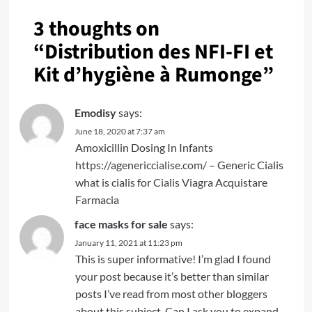
3 thoughts on
“
Distribution des NFI-FI et
Kit d’hygiène à Rumonge
”
Emodisy
says:
June 18, 2020 at 7:37 am
Amoxicillin Dosing In Infants
https://agenericcialise.com/
– Generic Cialis
what is cialis for
Cialis
Viagra Acquistare
Farmacia
face masks for sale
says:
January 11, 2021 at 11:23 pm
This is super informative! I’m glad I found
your post because it’s better than similar
posts I’ve read from most other bloggers
about this subject. Can I ask you to expand