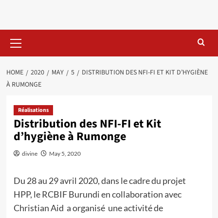
Skip
to
content
Primary
Menu
HOME
2020
MAY
5
DISTRIBUTION DES NFI-FI ET KIT D’HYGIÈNE
À RUMONGE
Réalisations
Distribution des NFI-FI et Kit
d’hygiène à Rumonge
divine
May 5, 2020
Du 28 au 29 avril 2020, dans le cadre du projet
HPP, le RCBIF Burundi en collaboration avec
Christian Aid a organisé une activité de