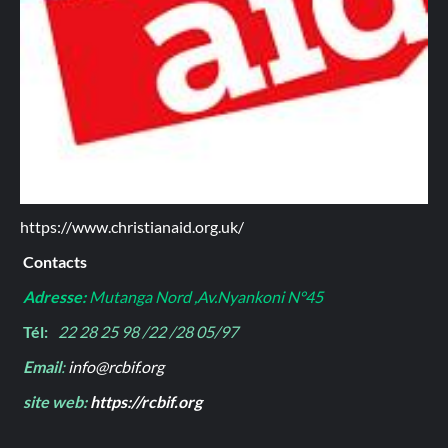
https://www.christianaid.org.uk/
Contacts
Adresse:
Mutanga Nord ,Av.Nyankoni N°45
Tél:
22 28 25 98 /22 /28 05/97
Email
:
info@rcbif.org
site web:
https://rcbif.org