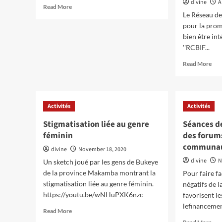
Police
divine
A
Read
Read More
Nationale
Le Réseau de
more
du
about
pour la promo
Burundi
Avis
bien être int
et
de
''RCBIF...
Hôpital
recrutement
Militaire
Rea
Read More
de
mor
Kamenge
abo
sur
Avi
la
d’a
prise
Activités
Activités
d’of
en
pou
Stigmatisation liée au genre
Séances de
charge
la
Holistique
féminin
des forum
préq
des
communau
des
divine
November 18, 2020
survivants
fou
divine
N
Un sketch joué par les gens de Bukeye
des
des
violences
de la province Makamba montrant la
Pour faire f
bie
sexuelles
stigmatisation liée au genre féminin.
négatifs de 
et
et
https://youtu.be/wNHuPXK6nzc
pre
favorisent l
basées
de
lefinancemen
sur
Read
Read More
serv
le
more
Rea