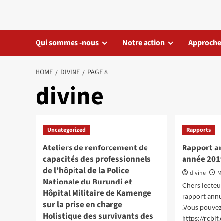
Skip
to
content
Qui sommes -nous
Notre action
Approche
HOME
DIVINE
PAGE 8
divine
Uncategorized
Rapports
Ateliers de renforcement de
Rapport an
capacités des professionnels
année 201
de l’hôpital de la Police
divine
M
Nationale du Burundi et
Chers lecteur
Hôpital Militaire de Kamenge
rapport ann
sur la prise en charge
.Vous pouvez 
Holistique des survivants des
https://rcbif