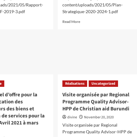
oads/2021/05/Rapport-
content/uploads/2021/05/Plan-
F-2019-3.pdf
Strategique-2020-2024-1.pdf
d
Read
Read More
e
more
ut
about
port
Plan
uel
stratégique
du
IF
RCBIF
2020-
ée
2024
9
re
Réalisations
Uncategorized
el d’offre pour la
Visite organisée par Regional
cation des
Programme Quality Advisor-
rs des biens et
HPP de Christian aid Burundi
 de services pour la
divine
November 20, 2020
Avril 2021 à mars
Visite organisée par Regional
Programme Quality Advisor-HPP de