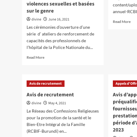
violences sexuelles et basées
content/upl
sur le genre
annuel-RCBI
divine
June 16, 2021
Rea
Read More
mor
Les cérémonies d’ouverture d’une
abo
série d’ ateliers de renforcement de
Rap
capacités des professionnels de
ann
l’hôpital de la Police Nationale du...
de
RCB
Read
Read More
-
more
ann
about
201
Ateliers
de
Avis de recrutement
Appels d'Off
renforcement
de
Avis de recrutement
Avis d’app
capacités
préqualifi
divine
des
May 4, 2021
fournisseu
professionnels
Le Réseau des Confessions Religieuses
de
prestation
pour la promotion de la santé et le
l’hôpital
période d’
Bien-Etre Intégral de la Famille
de
2023
(RCBIF-Burundi) en...
la