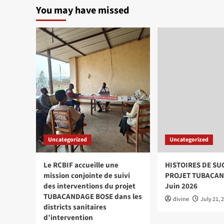
LEGACY
You may have missed
TUBAKUZE
pour
l’année
3
Uncategorized
Uncategorized
Le RCBIF accueille une
HISTOIRES DE SU
mission conjointe de suivi
PROJET TUBACAN
des interventions du projet
Juin 2026
TUBACANDAGE BOSE dans les
divine
July 21, 
districts sanitaires
d’intervention