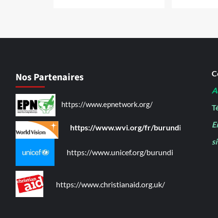
C
Nos Partenaires
A
https://www.epnetwork.org/
Té
E
https://www.wvi.org/fr/burund
i
s
https://www.unicef.org/burundi
https://www.christianaid.org.uk/