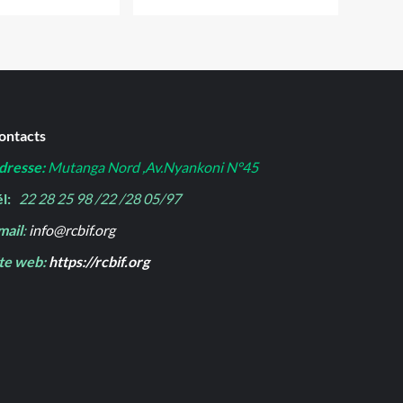
ontacts
dresse:
Mutanga Nord ,Av.Nyankoni N°45
l:
22 28 25 98 /22 /28 05/97
mail
:
info@rcbif.org
ite web:
https://rcbif.org