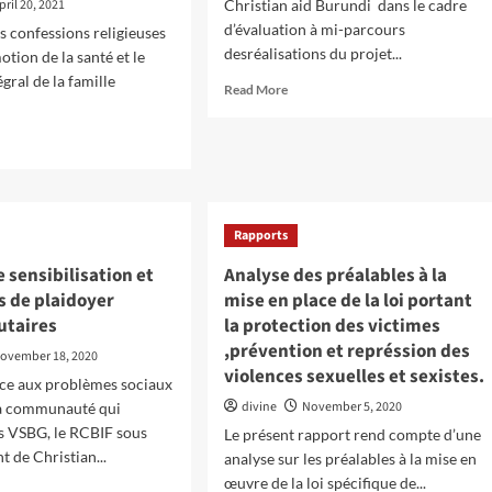
pril 20, 2021
Christian aid Burundi dans le cadre
d’évaluation à mi-parcours
s confessions religieuses
desréalisations du projet...
tion de la santé et le
égral de la famille
Read
Read More
more
about
d
Visite
e
organisée
ut
par
s
Regional
ppel
Programme
Rapports
fre
Quality
r
 sensibilisation et
Analyse des préalables à la
Advisor-
HPP
s de plaidoyer
mise en place de la loi portant
ualification
de
taires
la protection des victimes
Christian
rnisseurs
,prévention et représsion des
ovember 18, 2020
aid
violences sexuelles et sexistes.
Burundi
ace aux problèmes sociaux
ns
divine
November 5, 2020
la communauté qui
station
es VSBG, le RCBIF sous
Le présent rapport rend compte d’une
t de Christian...
analyse sur les préalables à la mise en
ices
œuvre de la loi spécifique de...
d