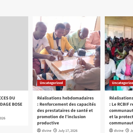
violences
sexuelles
et
sexistes.
Uncategorized
Uncategoriz
CCES DU
Réalisations hebdomadaires
Réalisatio
DAGE BOSE
: Renforcement des capacités
: Le RCBIF r
des prestataires de santé et
communautai
promotion de l’inclusion
et la protec
2026
productive
communaut
divine
July 17, 2026
divine
J